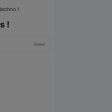
 techno !
s !
Gratuit