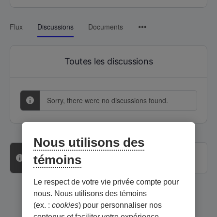
Menu
Flux
Discussions
Documents
Items
Toutes les discussions
Sorry, there were no discussions found.
Nous utilisons des
Vous devez être connecté pour créer de nouvelles
témoins
discussions.
Le respect de votre vie privée compte pour
nous. Nous utilisons des témoins
(ex. :
cookies
) pour personnaliser nos
contenus et faciliter votre expérience