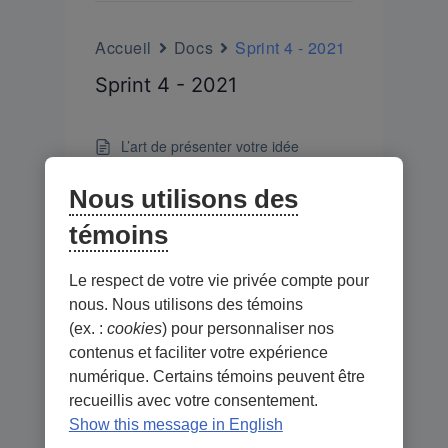
Accueil
Docs
Sprint 4 - 2021
Sprint 4 - 2021
L’art de présenter votre idée
Stratégie de ventes | par DMZ (en
Nous utilisons des
Anglais)
témoins
Le respect de votre vie privée compte pour
nous. Nous utilisons des témoins
(ex. :
cookies
) pour personnaliser nos
contenus et faciliter votre expérience
numérique. Certains témoins peuvent être
recueillis avec votre consentement.
Show this message in English